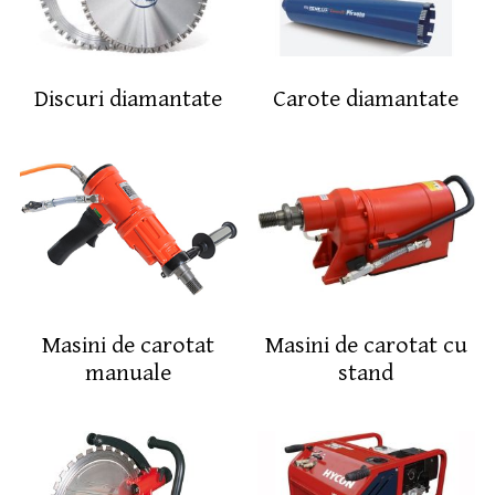
Discuri diamantate
Carote diamantate
Masini de carotat
Masini de carotat cu
manuale
stand