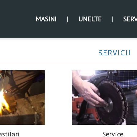
MASINI
UNELTE
SERV
SERVICII
stilari
Service