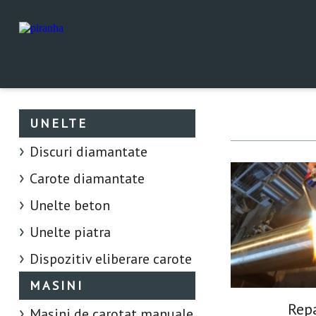
UNELTE
Discuri diamantate
Carote diamantate
Unelte beton
Unelte piatra
Dispozitiv eliberare carote
MASINI
Repa
Masini de carotat manuale